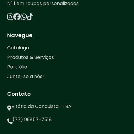
N° 1 em roupas personalizadas
Navegue
Catálogo
Produtos & Serviços
Portfólio
Junte-se a nós!
Contato
Vitória da Conquista — BA
(77) 99857-7518