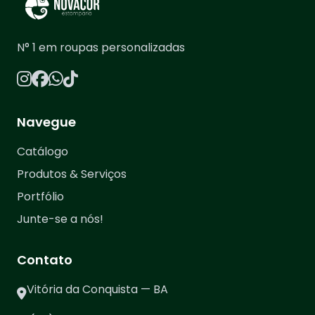
N° 1 em roupas personalizadas
Navegue
Catálogo
Produtos & Serviços
Portfólio
Junte-se a nós!
Contato
Vitória da Conquista — BA