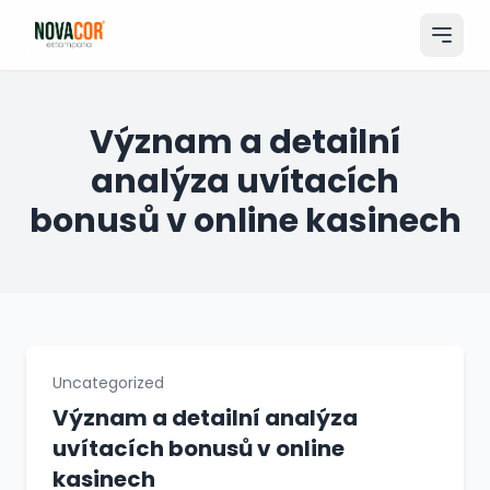
Pular
para
o
conteúdo
Entrar
Význam a detailní
analýza uvítacích
Catálogo
bonusů v online kasinech
Produtos & Serviços
Portfólio
Tamanhos
Sobre Nós
Uncategorized
Význam a detailní analýza
Solicitar Orçamento
uvítacích bonusů v online
kasinech