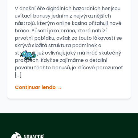
V dnešní éře digitálních hazardních her jsou
uvítací bonusy jedním z nejvýraznějších
nástrojů, kterým online kasina přitahují nové
hráče. Působí jako brána, která nabízí
prvotní pobídku, avšak za touto lákavostí se
skrývá složitá struktura podmínek a
strategií, jež ovlivňují, jaký má hráč skutečný
prospěch. Když se zajímáme o detailní
povahu těchto bonusů, je klíčové porozumět
[…]
Continuar lendo →