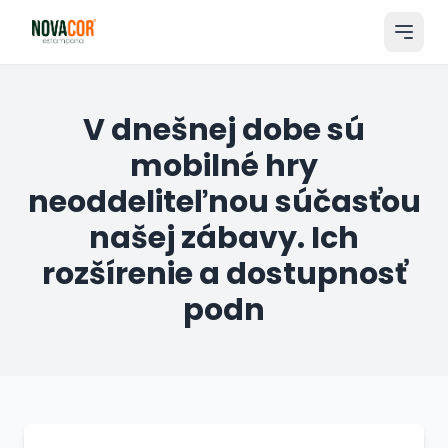
Pular
para
o
conteúdo
Entrar
V dnešnej dobe sú
mobilné hry
Catálogo
neoddeliteľnou súčasťou
Produtos & Serviços
našej zábavy. Ich
Portfólio
rozšírenie a dostupnosť
Tamanhos
podn
Sobre Nós
Solicitar Orçamento