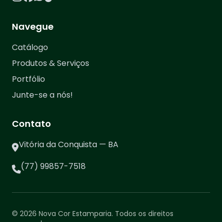
Navegue
Catálogo
Produtos & Serviços
Portfólio
Junte-se a nós!
Contato
Vitória da Conquista — BA
(77) 99857-7518
© 2026 Nova Cor Estamparia. Todos os direitos