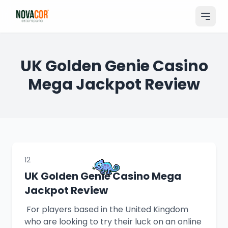
Pular
para
o
conteúdo
Entrar
UK Golden Genie Casino
Mega Jackpot Review
Catálogo
Produtos & Serviços
Portfólio
Tamanhos
12
Sobre Nós
UK Golden Genie Casino Mega
Jackpot Review
Solicitar Orçamento
For players based in the United Kingdom
who are looking to try their luck on an online