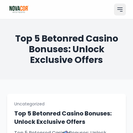
Pular
para
o
conteúdo
Entrar
Top 5 Betonred Casino
Bonuses: Unlock
Catálogo
Exclusive Offers
Produtos & Serviços
Portfólio
Tamanhos
Sobre Nós
Uncategorized
Top 5 Betonred Casino Bonuses:
Solicitar Orçamento
Unlock Exclusive Offers
Top 5 Betonred Casino Bonuses: Unlock