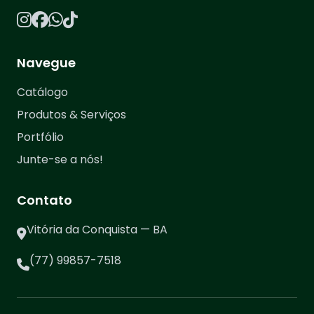
Navegue
Catálogo
Produtos & Serviços
Portfólio
Junte-se a nós!
Contato
Vitória da Conquista — BA
(77) 99857-7518