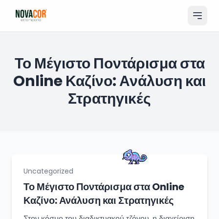
Pular
para
o
conteúdo
Entrar
Το Μέγιστο Ποντάρισμα στα
Online Καζίνο: Ανάλυση και
Catálogo
Στρατηγικές
Produtos & Serviços
Portfólio
Tamanhos
Sobre Nós
Uncategorized
Το Μέγιστο Ποντάρισμα στα Online
Solicitar Orçamento
Καζίνο: Ανάλυση και Στρατηγικές
Στον κόσμο του διαδικτυακού τζόγου, η διαχείριση