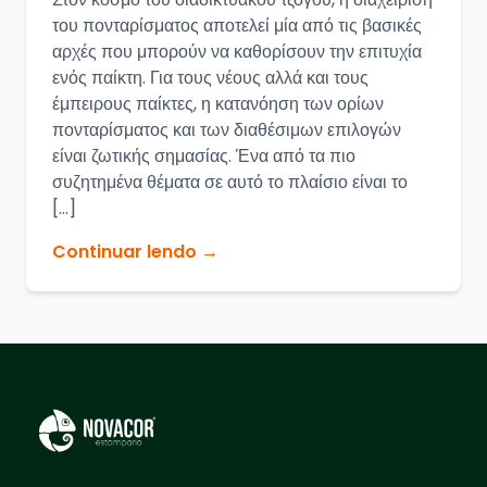
του πονταρίσματος αποτελεί μία από τις βασικές
αρχές που μπορούν να καθορίσουν την επιτυχία
ενός παίκτη. Για τους νέους αλλά και τους
έμπειρους παίκτες, η κατανόηση των ορίων
πονταρίσματος και των διαθέσιμων επιλογών
είναι ζωτικής σημασίας. Ένα από τα πιο
συζητημένα θέματα σε αυτό το πλαίσιο είναι το
[…]
Continuar lendo →