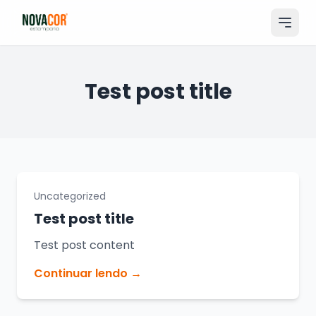
Pular
para
o
conteúdo
Entrar
Test post title
Catálogo
Produtos & Serviços
Portfólio
Uncategorized
Tamanhos
Test post title
Sobre Nós
Test post content
Solicitar Orçamento
Continuar lendo →