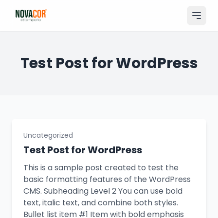
Pular
para
o
conteúdo
Entrar
Test Post for WordPress
Catálogo
Produtos & Serviços
Portfólio
Uncategorized
Tamanhos
Test Post for WordPress
Sobre Nós
This is a sample post created to test the
basic formatting features of the WordPress
Solicitar Orçamento
CMS. Subheading Level 2 You can use bold
text, italic text, and combine both styles.
Bullet list item #1 Item with bold emphasis