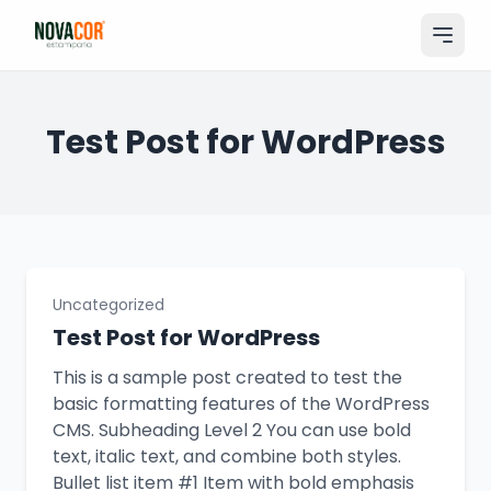
Pular
para
o
conteúdo
Entrar
Test Post for WordPress
Catálogo
Produtos & Serviços
Portfólio
Uncategorized
Tamanhos
Test Post for WordPress
Sobre Nós
This is a sample post created to test the
basic formatting features of the WordPress
Solicitar Orçamento
CMS. Subheading Level 2 You can use bold
text, italic text, and combine both styles.
Bullet list item #1 Item with bold emphasis