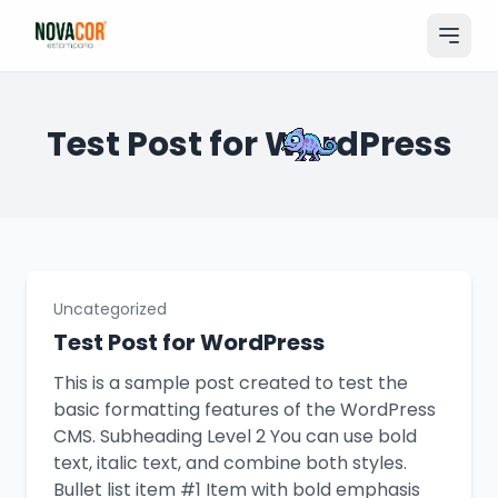
Pular
para
o
conteúdo
Entrar
Test Post for WordPress
Catálogo
Produtos & Serviços
Portfólio
Uncategorized
Tamanhos
Test Post for WordPress
Sobre Nós
This is a sample post created to test the
basic formatting features of the WordPress
Solicitar Orçamento
CMS. Subheading Level 2 You can use bold
text, italic text, and combine both styles.
Bullet list item #1 Item with bold emphasis