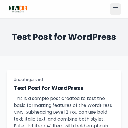
Pular
para
o
conteúdo
Entrar
Test Post for WordPress
Catálogo
Produtos & Serviços
Portfólio
Uncategorized
Tamanhos
Test Post for WordPress
Sobre Nós
This is a sample post created to test the
basic formatting features of the WordPress
Solicitar Orçamento
CMS. Subheading Level 2 You can use bold
text, italic text, and combine both styles.
Bullet list item #1 Item with bold emphasis