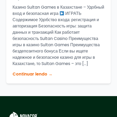
Казино Sultan Games в Казахстане – Удобный
вход и безопасная игра
ИГРАТЬ
Содержимое Удобство входа: регистрация и
авторизация Безопасность игры: защита
данных и транзакций Как работает
безопасность Sultan Casino Преимущества
игры в казино Sultan Games Преимущества
бездепозитного бонуса Если вы ищете
надежное и безопасное казино для игры в
Казахстане, то Sultan Games – это […]
Continuar lendo →