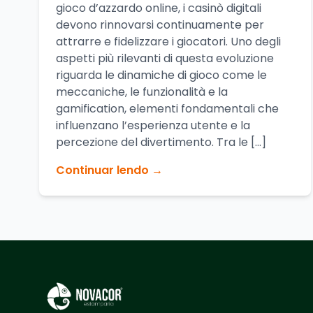
gioco d’azzardo online, i casinò digitali
devono rinnovarsi continuamente per
attrarre e fidelizzare i giocatori. Uno degli
aspetti più rilevanti di questa evoluzione
riguarda le dinamiche di gioco come le
meccaniche, le funzionalità e la
gamification, elementi fondamentali che
influenzano l’esperienza utente e la
percezione del divertimento. Tra le […]
Continuar lendo →