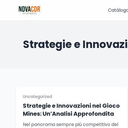
Pular
para
Catálog
o
conteúdo
Strategie e Innovaz
Uncategorized
Strategie e Innovazioni nel Gioco
Mines: Un’Analisi Approfondita
Nel panorama sempre più competitivo del