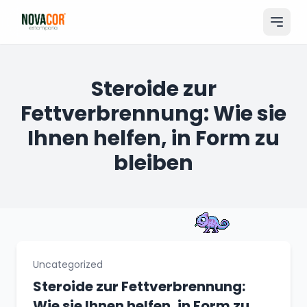
Pular
para
o
conteúdo
Entrar
Steroide zur
Fettverbrennung: Wie sie
Catálogo
Ihnen helfen, in Form zu
Produtos & Serviços
bleiben
Portfólio
Tamanhos
Sobre Nós
Solicitar Orçamento
Uncategorized
Steroide zur Fettverbrennung:
Wie sie Ihnen helfen, in Form zu