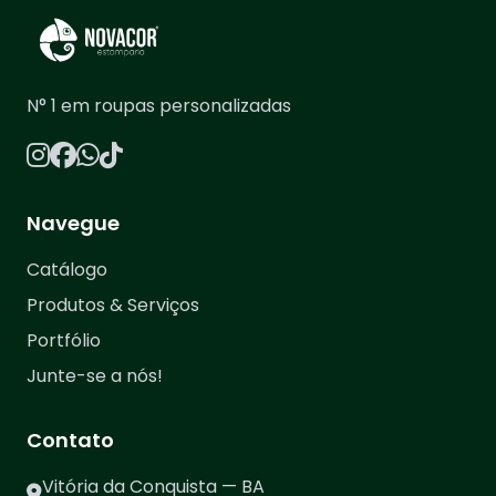
N° 1 em roupas personalizadas
Navegue
Catálogo
Produtos & Serviços
Portfólio
Junte-se a nós!
Contato
Vitória da Conquista — BA