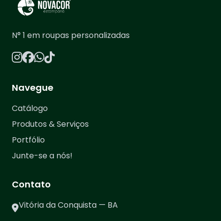
N° 1 em roupas personalizadas
Navegue
Catálogo
Produtos & Serviços
Portfólio
Junte-se a nós!
Contato
Vitória da Conquista — BA