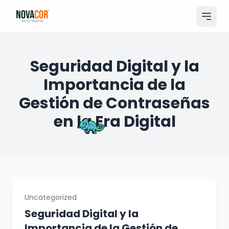
Pular
para
o
conteúdo
Entrar
Seguridad Digital y la
Importancia de la
Catálogo
Gestión de Contraseñas
Produtos & Serviços
en la Era Digital
Portfólio
Tamanhos
Sobre Nós
Solicitar Orçamento
Uncategorized
Seguridad Digital y la
Importancia de la Gestión de