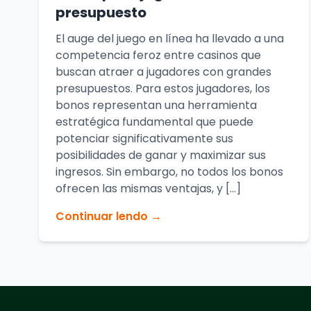
presupuesto
El auge del juego en línea ha llevado a una
competencia feroz entre casinos que
buscan atraer a jugadores con grandes
presupuestos. Para estos jugadores, los
bonos representan una herramienta
estratégica fundamental que puede
potenciar significativamente sus
posibilidades de ganar y maximizar sus
ingresos. Sin embargo, no todos los bonos
ofrecen las mismas ventajas, y […]
Continuar lendo →