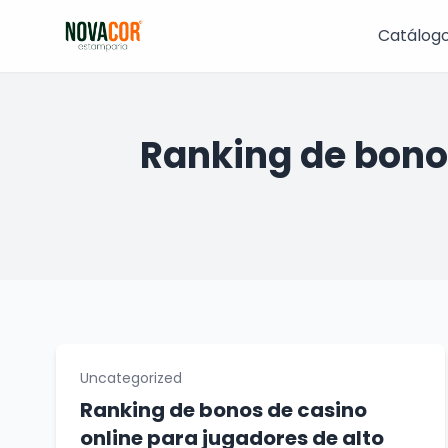
Pular
para
Catálog
o
conteúdo
Ranking de bonos
Uncategorized
Ranking de bonos de casino
online para jugadores de alto