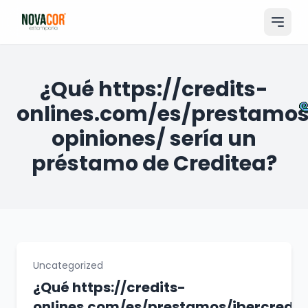
Pular
para
o
conteúdo
Entrar
¿Qué https://credits-
onlines.com/es/prestamos
Catálogo
opiniones/ serí­a un
Produtos & Serviços
préstamo de Creditea?
Portfólio
Tamanhos
Sobre Nós
Solicitar Orçamento
Uncategorized
¿Qué https://credits-
onlines.com/es/prestamos/ibercredit