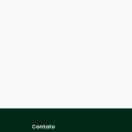
Contato