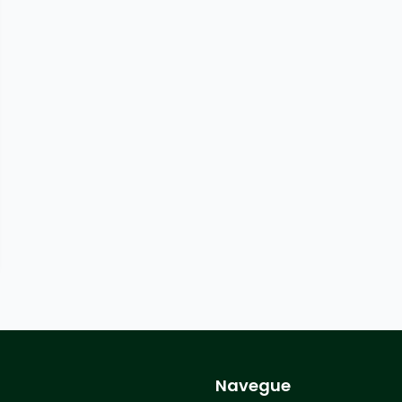
Navegue