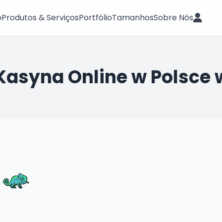
o
Produtos & Serviços
Portfólio
Tamanhos
Sobre Nós
Kasyna Online w Polsce w