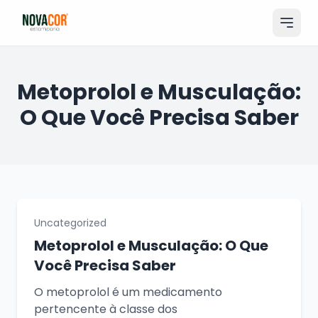
Pular
para
o
conteúdo
Entrar
Metoprolol e Musculação:
O Que Você Precisa Saber
Catálogo
Produtos & Serviços
Portfólio
Tamanhos
Uncategorized
Sobre Nós
Metoprolol e Musculação: O Que
Você Precisa Saber
Solicitar Orçamento
O metoprolol é um medicamento
pertencente à classe dos