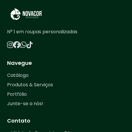
N° 1 em roupas personalizadas
Navegue
Catálogo
Produtos & Serviços
Portfólio
Junte-se a nós!
Contato