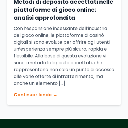
Metodi di deposito accettati nelle
piattaforme di gioco online:
analisi approfondita
Con l’espansione incessante dell’industria
del gioco online, le piattaforme di casinò
digitali si sono evolute per offrire agli utenti
un’esperienza sempre più sicura, rapida e
flessibile. Alla base di questa evoluzione vi
sono i metodi di deposito accettati, che
rappresentano non solo un punto di accesso
alle varie offerte di intrattenimento, ma
anche un elemento […]
Continuar lendo →