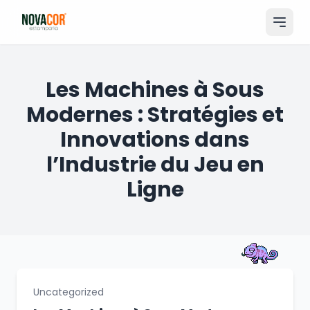
Pular
para
o
conteúdo
Entrar
Les Machines à Sous
Modernes : Stratégies et
Catálogo
Innovations dans
Produtos & Serviços
l’Industrie du Jeu en
Portfólio
Ligne
Tamanhos
Sobre Nós
Solicitar Orçamento
Uncategorized