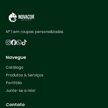
N° 1 em roupas personalizadas
Navegue
Catálogo
Produtos & Serviços
Portfólio
Junte-se a nós!
Contato