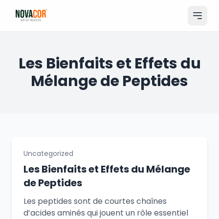
Pular
para
o
conteúdo
Entrar
Les Bienfaits et Effets du
Mélange de Peptides
Catálogo
Produtos & Serviços
Portfólio
Tamanhos
Uncategorized
Sobre Nós
Les Bienfaits et Effets du Mélange
de Peptides
Solicitar Orçamento
Les peptides sont de courtes chaînes
d’acides aminés qui jouent un rôle essentiel