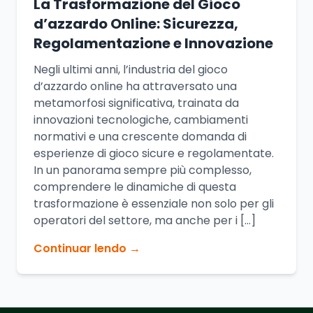
La Trasformazione del Gioco
d’azzardo Online: Sicurezza,
Regolamentazione e Innovazione
Negli ultimi anni, l’industria del gioco
d’azzardo online ha attraversato una
metamorfosi significativa, trainata da
innovazioni tecnologiche, cambiamenti
normativi e una crescente domanda di
esperienze di gioco sicure e regolamentate.
In un panorama sempre più complesso,
comprendere le dinamiche di questa
trasformazione è essenziale non solo per gli
operatori del settore, ma anche per i […]
Continuar lendo →