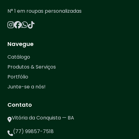
N° 1 em roupas personalizadas
Navegue
Catálogo
Produtos & Serviços
Portfólio
Junte-se a nós!
Contato
Vitória da Conquista — BA
(77) 99857-7518