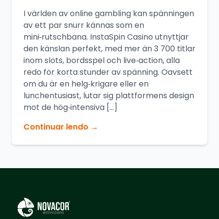
I världen av online gambling kan spänningen
av ett par snurr kännas som en
mini‑rutschbana. InstaSpin Casino utnyttjar
den känslan perfekt, med mer än 3 700 titlar
inom slots, bordsspel och live‑action, alla
redo för korta stunder av spänning. Oavsett
om du är en helg‑krigare eller en
lunchentusiast, lutar sig plattformens design
mot de hög‑intensiva […]
Continuar lendo →