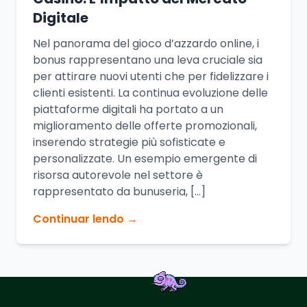
Digitale
Nel panorama del gioco d’azzardo online, i
bonus rappresentano una leva cruciale sia
per attirare nuovi utenti che per fidelizzare i
clienti esistenti. La continua evoluzione delle
piattaforme digitali ha portato a un
miglioramento delle offerte promozionali,
inserendo strategie più sofisticate e
personalizzate. Un esempio emergente di
risorsa autorevole nel settore è
rappresentato da bunuseria, […]
Continuar lendo →