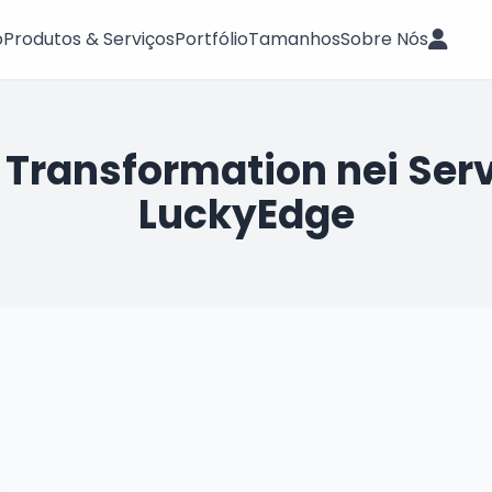
o
Produtos & Serviços
Portfólio
Tamanhos
Sobre Nós
 Transformation nei Servi
LuckyEdge