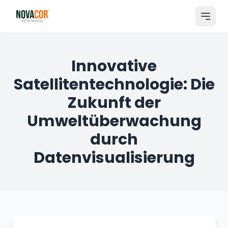
Pular
para
o
conteúdo
Entrar
Innovative
Satellitentechnologie: Die
Catálogo
Zukunft der
Produtos & Serviços
Umweltüberwachung
Portfólio
durch
Tamanhos
Datenvisualisierung
Sobre Nós
Solicitar Orçamento