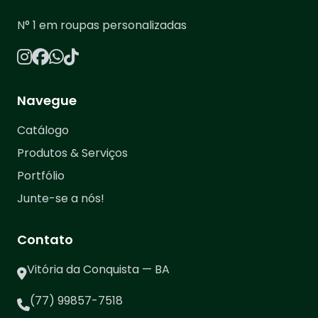
N° 1 em roupas personalizadas
Navegue
Catálogo
Produtos & Serviços
Portfólio
Junte-se a nós!
Contato
Vitória da Conquista — BA
(77) 99857-7518