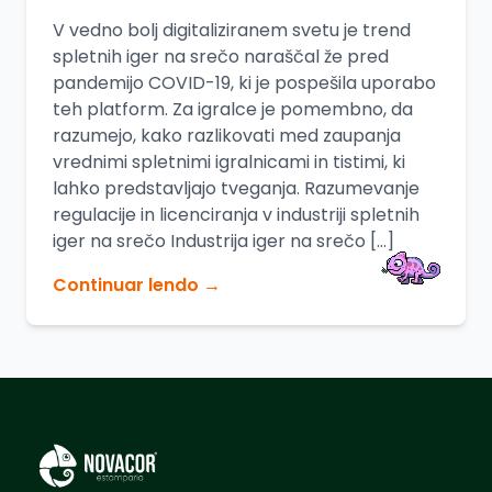
V vedno bolj digitaliziranem svetu je trend
spletnih iger na srečo naraščal že pred
pandemijo COVID-19, ki je pospešila uporabo
teh platform. Za igralce je pomembno, da
razumejo, kako razlikovati med zaupanja
vrednimi spletnimi igralnicami in tistimi, ki
lahko predstavljajo tveganja. Razumevanje
regulacije in licenciranja v industriji spletnih
iger na srečo Industrija iger na srečo […]
Continuar lendo →