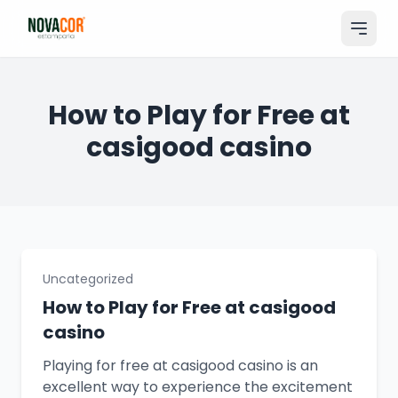
Pular
para
o
conteúdo
Entrar
How to Play for Free at
casigood casino
Catálogo
Produtos & Serviços
Portfólio
Tamanhos
Uncategorized
Sobre Nós
How to Play for Free at casigood
casino
Solicitar Orçamento
Playing for free at casigood casino is an
excellent way to experience the excitement