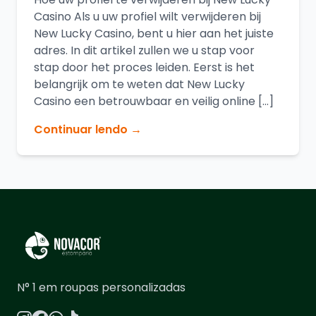
Casino Als u uw profiel wilt verwijderen bij
New Lucky Casino, bent u hier aan het juiste
adres. In dit artikel zullen we u stap voor
stap door het proces leiden. Eerst is het
belangrijk om te weten dat New Lucky
Casino een betrouwbaar en veilig online […]
Continuar lendo →
N° 1 em roupas personalizadas