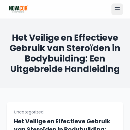
Pular
para
o
conteúdo
Entrar
Het Veilige en Effectieve
Gebruik van Steroïden in
Catálogo
Bodybuilding: Een
Produtos & Serviços
Uitgebreide Handleiding
Portfólio
Tamanhos
Sobre Nós
Solicitar Orçamento
Uncategorized
Het Veilige en Effectieve Gebruik
van Steroïden in Bodybuilding: