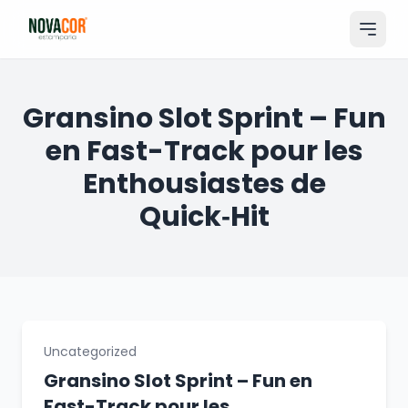
Pular
para
o
conteúdo
Entrar
Gransino Slot Sprint – Fun
en Fast-Track pour les
Catálogo
Enthousiastes de
Produtos & Serviços
Quick‑Hit
Portfólio
Tamanhos
Sobre Nós
Solicitar Orçamento
Uncategorized
Gransino Slot Sprint – Fun en
Fast-Track pour les