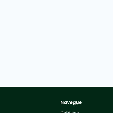
Navegue
Catálogo