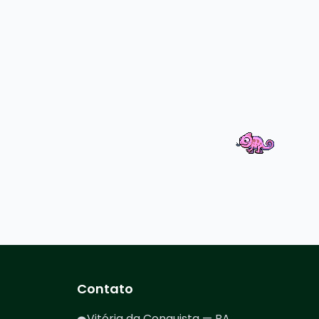
Contato
Vitória da Conquista — BA