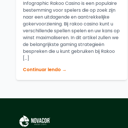
Infographic Rakoo Casino is een populaire
bestemming voor spelers die op zoek zijn
naar een uitdagende en aantrekkelijke
gokervoorziening. Bij rakoo casino kunt u
verschillende spellen spelen en uw kans op
winst maximaliseren. In dit artikel zullen we
de belangrijkste gaming strategieën
bespreken die u kunt gebruiken bij Rakoo
[…]
Continuar lendo →