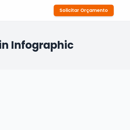
Solicitar Orçamento
in Infographic