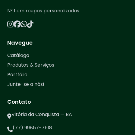
N° 1 em roupas personalizadas
Navegue
Catálogo
Produtos & Serviços
Portfólio
Junte-se a nós!
Contato
Vitória da Conquista — BA
(77) 99857-7518