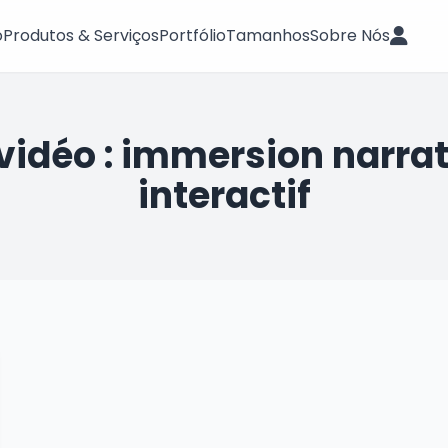
o
Produtos & Serviços
Portfólio
Tamanhos
Sobre Nós
 vidéo : immersion narr
interactif