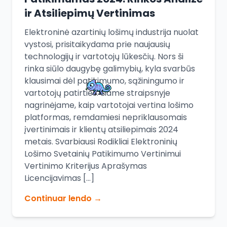
ir Atsiliepimų Vertinimas
Elektroninė azartinių lošimų industrija nuolat
vystosi, prisitaikydama prie naujausių
technologijų ir vartotojų lūkesčių. Nors ši
rinka siūlo daugybę galimybių, kyla svarbūs
klausimai dėl patikimumo, sąžiningumo ir
vartotojų patirties. Šiame straipsnyje
nagrinėjame, kaip vartotojai vertina lošimo
platformas, remdamiesi nepriklausomais
įvertinimais ir klientų atsiliepimais 2024
metais. Svarbiausi Rodikliai Elektroninių
Lošimo Svetainių Patikimumo Vertinimui
Vertinimo Kriterijus Aprašymas
Licencijavimas […]
Continuar lendo →