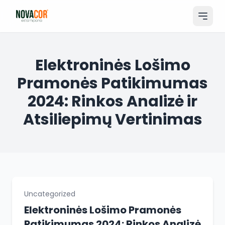
Pular
para
o
conteúdo
Entrar
Elektroninės Lošimo
Pramonės Patikimumas
Catálogo
2024: Rinkos Analizė ir
Produtos & Serviços
Atsiliepimų Vertinimas
Portfólio
Tamanhos
Sobre Nós
Solicitar Orçamento
Uncategorized
Elektroninės Lošimo Pramonės
Patikimumas 2024: Rinkos Analizė