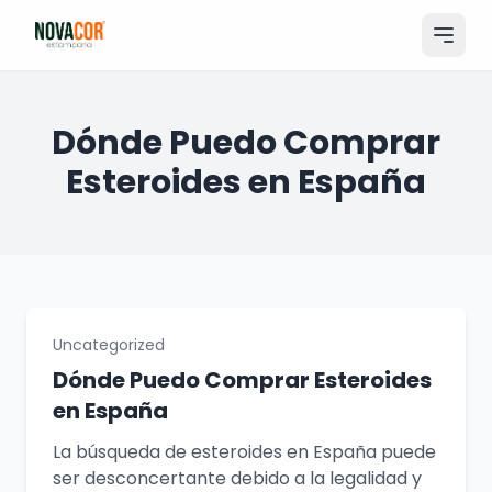
Pular
para
o
conteúdo
Entrar
Dónde Puedo Comprar
Esteroides en España
Catálogo
Produtos & Serviços
Portfólio
Tamanhos
Uncategorized
Sobre Nós
Dónde Puedo Comprar Esteroides
en España
Solicitar Orçamento
La búsqueda de esteroides en España puede
ser desconcertante debido a la legalidad y