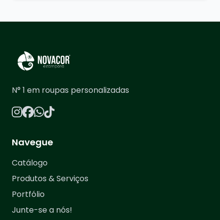
N° 1 em roupas personalizadas
Navegue
Catálogo
Produtos & Serviços
Portfólio
Junte-se a nós!