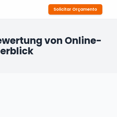
Solicitar Orçamento
Bewertung von Online-
erblick