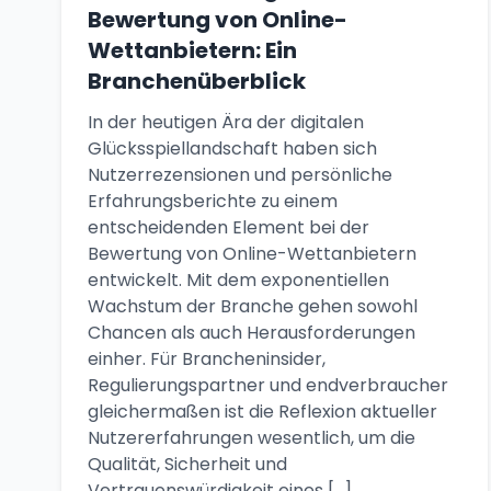
Bewertung von Online-
Wettanbietern: Ein
Branchenüberblick
In der heutigen Ära der digitalen
Glücksspiellandschaft haben sich
Nutzerrezensionen und persönliche
Erfahrungsberichte zu einem
entscheidenden Element bei der
Bewertung von Online-Wettanbietern
entwickelt. Mit dem exponentiellen
Wachstum der Branche gehen sowohl
Chancen als auch Herausforderungen
einher. Für Brancheninsider,
Regulierungspartner und endverbraucher
gleichermaßen ist die Reflexion aktueller
Nutzererfahrungen wesentlich, um die
Qualität, Sicherheit und
Vertrauenswürdigkeit eines […]