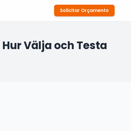
Solicitar Orçamento
 Hur Välja och Testa