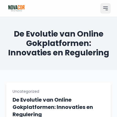
Pular
para
o
conteúdo
Entrar
De Evolutie van Online
Gokplatformen:
Catálogo
Innovaties en Regulering
Produtos & Serviços
Portfólio
Tamanhos
Sobre Nós
Uncategorized
De Evolutie van Online
Solicitar Orçamento
Gokplatformen: Innovaties en
Regulering