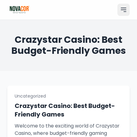
Pular
para
o
conteúdo
Entrar
Crazystar Casino: Best
Budget-Friendly Games
Catálogo
Produtos & Serviços
Portfólio
Tamanhos
Uncategorized
Sobre Nós
Crazystar Casino: Best Budget-
Friendly Games
Solicitar Orçamento
Welcome to the exciting world of Crazystar
Casino, where budget-friendly gaming