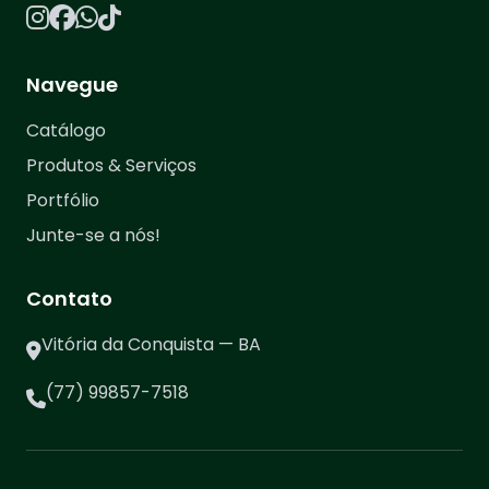
Navegue
Catálogo
Produtos & Serviços
Portfólio
Junte-se a nós!
Contato
Vitória da Conquista — BA
(77) 99857-7518