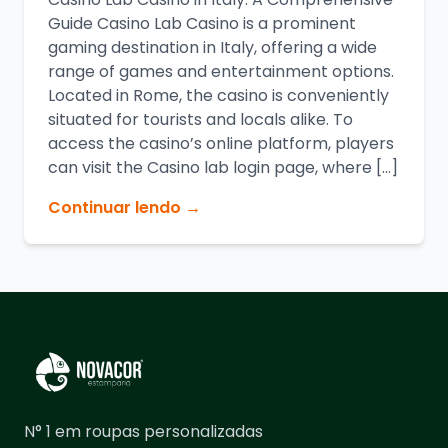
Guide Casino Lab Casino is a prominent
gaming destination in Italy, offering a wide
range of games and entertainment options.
Located in Rome, the casino is conveniently
situated for tourists and locals alike. To
access the casino’s online platform, players
can visit the Casino lab login page, where […]
Continuar lendo →
N° 1 em roupas personalizadas