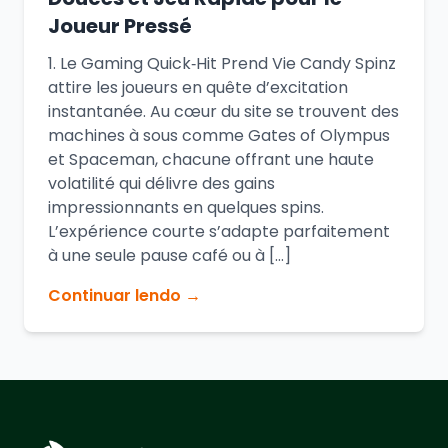
Joueur Pressé
1. Le Gaming Quick‑Hit Prend Vie Candy Spinz
attire les joueurs en quête d’excitation
instantanée. Au cœur du site se trouvent des
machines à sous comme Gates of Olympus
et Spaceman, chacune offrant une haute
volatilité qui délivre des gains
impressionnants en quelques spins.
L’expérience courte s’adapte parfaitement
à une seule pause café ou à […]
Continuar lendo →