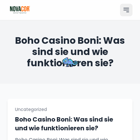
Pular
para
o
conteúdo
Entrar
Boho Casino Boni: Was
sind sie und wie
Catálogo
funktionieren sie?
Produtos & Serviços
Portfólio
Tamanhos
Sobre Nós
Uncategorized
Boho Casino Boni: Was sind sie
Solicitar Orçamento
und wie funktionieren sie?
Boho Casino Boni: Was sind sie und wie