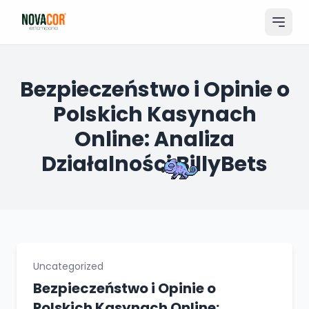
Pular
para
o
conteúdo
Entrar
Bezpieczeństwo i Opinie o
Polskich Kasynach
Catálogo
Online: Analiza
Produtos & Serviços
Działalności BillyBets
Portfólio
Tamanhos
Sobre Nós
Solicitar Orçamento
Uncategorized
Bezpieczeństwo i Opinie o
Polskich Kasynach Online: