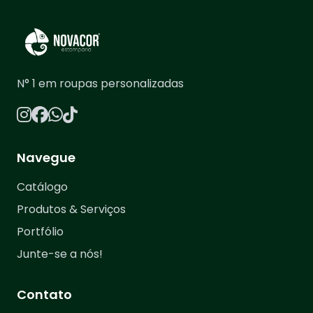
N° 1 em roupas personalizadas
Navegue
Catálogo
Produtos & Serviços
Portfólio
Junte-se a nós!
Contato