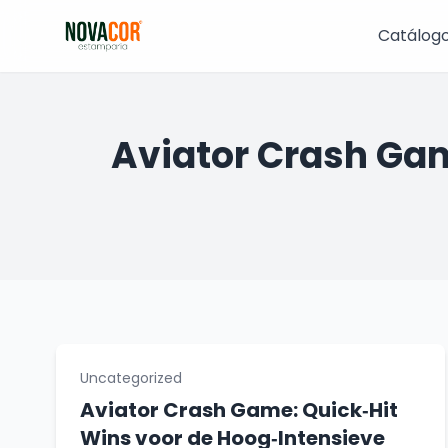
Pular
para
Catálog
o
conteúdo
Aviator Crash Gam
Uncategorized
Aviator Crash Game: Quick‑Hit
Wins voor de Hoog‑Intensieve