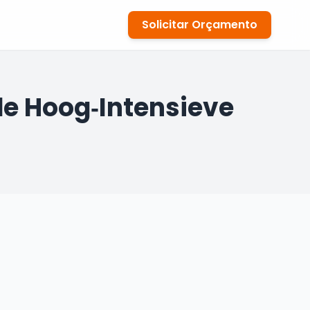
Solicitar Orçamento
de Hoog‑Intensieve