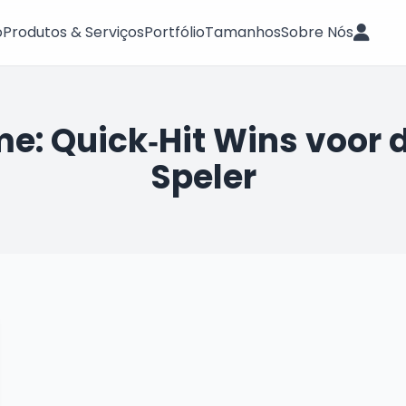
o
Produtos & Serviços
Portfólio
Tamanhos
Sobre Nós
e: Quick‑Hit Wins voor 
Speler