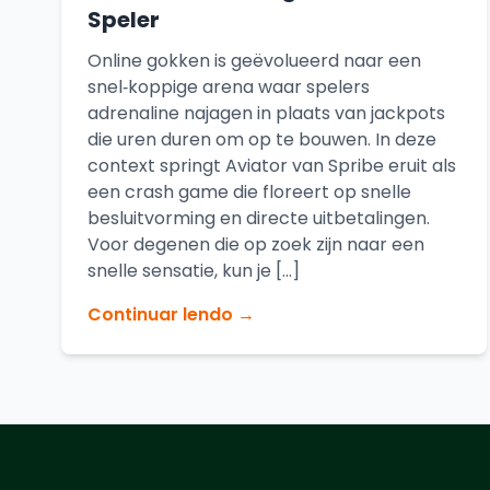
Speler
Online gokken is geëvolueerd naar een
snel‑koppige arena waar spelers
adrenaline najagen in plaats van jackpots
die uren duren om op te bouwen. In deze
context springt Aviator van Spribe eruit als
een crash game die floreert op snelle
besluitvorming en directe uitbetalingen.
Voor degenen die op zoek zijn naar een
snelle sensatie, kun je […]
Continuar lendo →